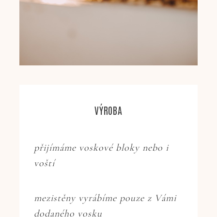
VÝROBA
přijímáme voskové bloky nebo i
voští
mezistěny vyrábíme pouze z Vámi
dodaného vosku