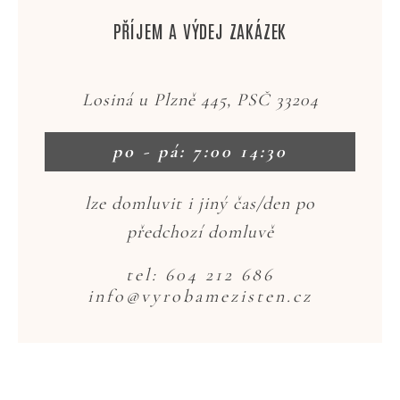
PŘÍJEM A VÝDEJ ZAKÁZEK
Losiná u Plzně 445, PSČ 33204
po - pá: 7:00 14:30
lze domluvit i jiný čas/den po
předchozí domluvě
tel: 604 212 686
info@vyrobamezisten.cz