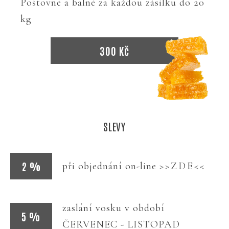
Poštovné a balné za každou zásilku do 20
kg
300 Kč
SLEVY
2 %
při objednání on-line
>>ZDE<<
zaslání vosku v období
5 %
ČERVENEC - LISTOPAD