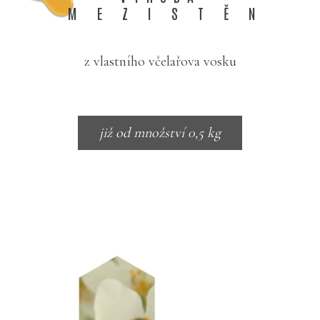
MEZISTĚN
z vlastního včelařova vosku
již od množství 0,5 kg